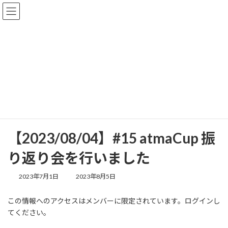
コ
ナ
ン
ビ
テ
ゲ
ン
ー
ツ
シ
へ
ョ
メンバー限定投稿
ス
ン
キ
に
ッ
移
プ
動
HOME
メンバー限定投稿
勉強会記録
【2023/08/04】#15 atmaCup 振り返り会を行いました
【2023/08/04】#15 atmaCup 振
り返り会を行いました
最
2023年7月1日
2023年8月5日
終
更
この情報へのアクセスはメンバーに限定されています。ログインし
新
てください。
日
時